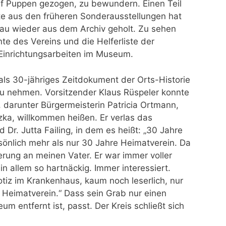
uf Puppen gezogen, zu bewundern. Einen Teil
e aus den früheren Sonderausstellungen hat
hau wieder aus dem Archiv geholt. Zu sehen
e des Vereins und die Helferliste der
Einrichtungsarbeiten im Museum.
 als 30-jähriges Zeitdokument der Orts-Historie
zu nehmen. Vorsitzender Klaus Rüspeler konnte
, darunter Bürgermeisterin Patricia Ortmann,
a, willkommen heißen. Er verlas das
Dr. Jutta Failing, in dem es heißt: „30 Jahre
sönlich mehr als nur 30 Jahre Heimatverein. Da
nnerung an meinen Vater. Er war immer voller
n allem so hartnäckig. Immer interessiert.
otiz im Krankenhaus, kaum noch leserlich, nur
 Heimatverein.“ Dass sein Grab nur einen
entfernt ist, passt. Der Kreis schließt sich