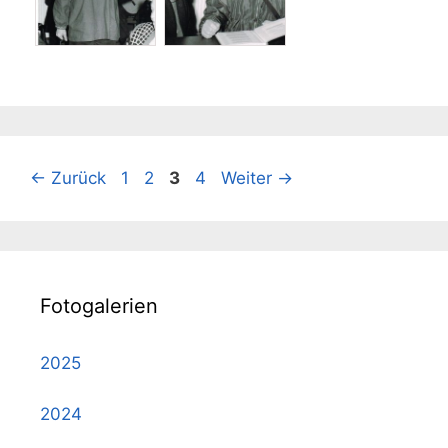
Seite
Seite
Seite
Seite
←
Zurück
1
2
3
4
Weiter
→
Fotogalerien
2025
2024